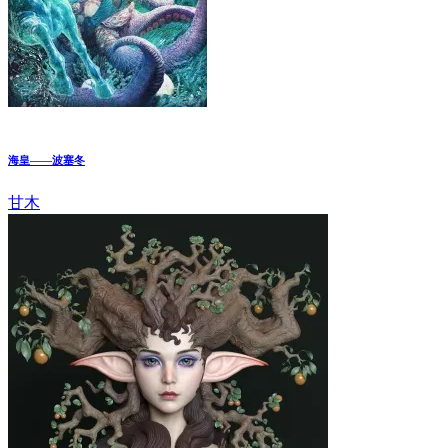
海皇——波塞冬
甘木