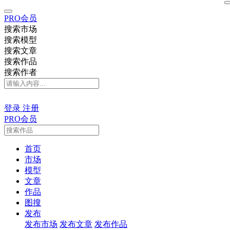
PRO会员
搜索市场
搜索模型
搜索文章
搜索作品
搜索作者
登录
注册
PRO会员
首页
市场
模型
文章
作品
图搜
发布
发布市场
发布文章
发布作品