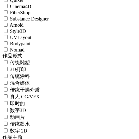
Quixel
Cinema4D
FiberShop
Substance Designer
Arnold
Style3D
UVLayout
Bodypaint
Nomad
作品形式
传统雕塑
3D打印
传统涂料
混合媒体
传统干燥介质
真人 CG/VFX
即时的
数字3D
动画片
传统墨水
数字 2D
作品主题