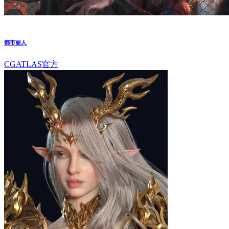
都市丽人
CGATLAS官方