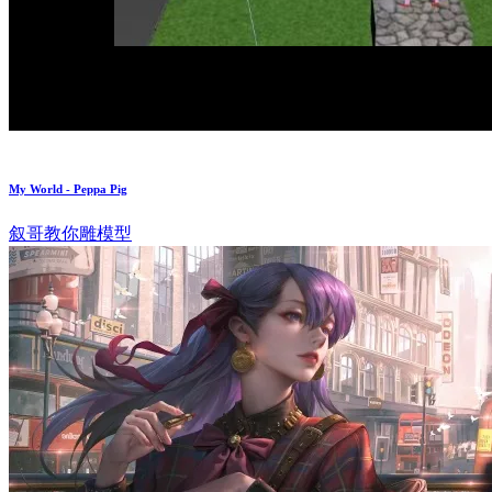
My World - Peppa Pig
叙哥教你雕模型