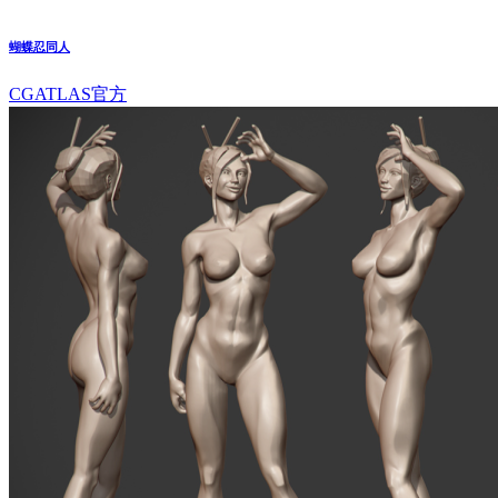
蝴蝶忍同人
CGATLAS官方