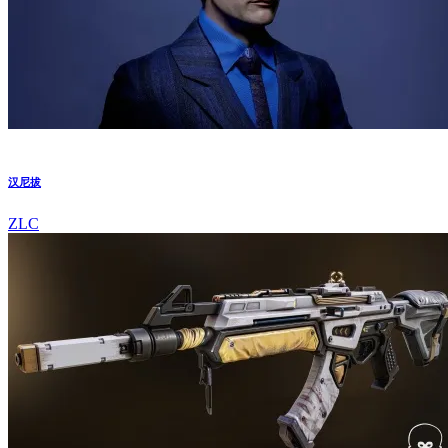
汉尼拔
ZLC