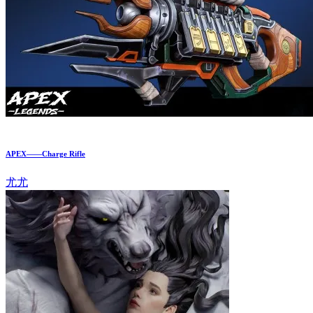
APEX——Charge Rifle
尤尤