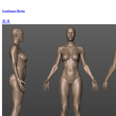
Gentleman Mecha
良木