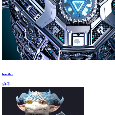
IronMan
狍子