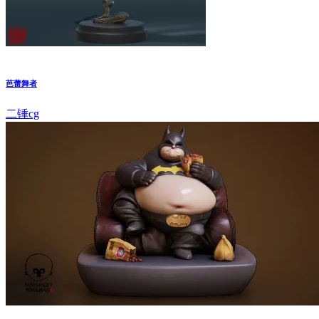
芭蕾舞者
二锤cg