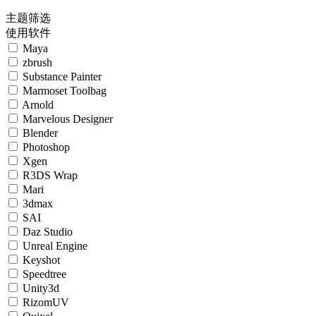
主题筛选
使用软件
Maya
zbrush
Substance Painter
Marmoset Toolbag
Arnold
Marvelous Designer
Blender
Photoshop
Xgen
R3DS Wrap
Mari
3dmax
SAI
Daz Studio
Unreal Engine
Keyshot
Speedtree
Unity3d
RizomUV