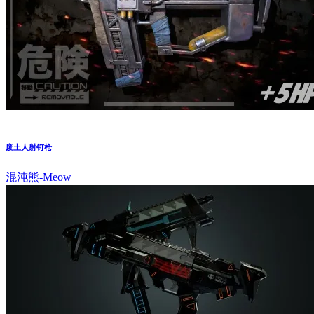
废土人射钉枪
混沌熊-Meow