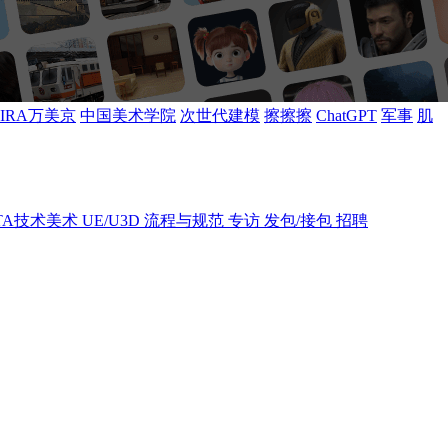
MIRA万美京
中国美术学院
次世代建模
擦擦擦
ChatGPT
军事
肌
TA技术美术
UE/U3D
流程与规范
专访
发包/接包
招聘