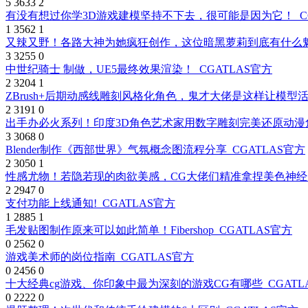
5
3633
2
有没有想过你学3D游戏建模坚持不下去，很可能是因为它！
C
1
3562
1
又辣又野！各路大神为她疯狂创作，这位暗黑萝莉到底有什么
3
3255
0
中世纪骑士 制做，UE5最终效果渲染！
CGATLAS官方
2
3204
1
ZBrush+后期动感线雕刻风格化角色，鬼才大佬是这样让模型
2
3191
0
出手办必火系列！印度3D角色艺术家用数字雕刻完美还原动
3
3068
0
Blender制作《西部世界》气氛概念图流程分享
CGATLAS官方
2
3050
1
性感尤物！若隐若现的肉欲美感，CG大佬们精准拿捏美色神
2
2947
0
支付功能上线通知!
CGATLAS官方
1
2885
1
毛发贴图制作原来可以如此简单！Fibershop
CGATLAS官方
0
2562
0
游戏美术师的岗位指南
CGATLAS官方
0
2456
0
十大经典cg游戏、你印象中最为深刻的游戏CG有哪些
CGAT
0
2222
0