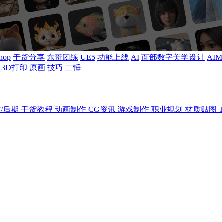
shop
干货分享
东哥团练
UE5
功能上线
AI
面部数字美学设计
AI
3D打印
原画
技巧
二锤
F/后期
干货教程
动画制作
CG资讯
游戏制作
职业规划
材质贴图