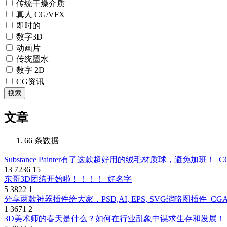
传统干燥介质
真人 CG/VFX
即时的
数字3D
动画片
传统墨水
数字 2D
CG资讯
搜索
文章
66 条数据
Substance Painter有了这款超好用的绒毛材质球，避免加班！
C
13
7236
15
东哥3D团练开始啦！！！！
好名字
5
3822
1
分享两款神器插件给大家，PSD,AI, EPS, SVG缩略图插件
CG
1
3671
2
3D美术师的春天是什么？如何在行业乱象中谋求生存和发展！