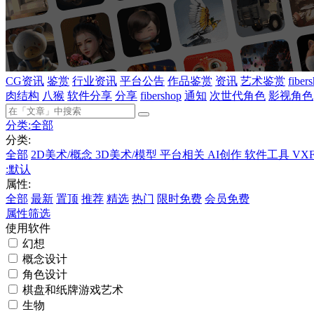
CG资讯
鉴赏
行业资讯
平台公告
作品鉴赏
资讯
艺术鉴赏
fiber
肉结构
八猴
软件分享
分享
fibershop
通知
次世代角色
影视角色
分类:
全部
分类:
全部
2D美术/概念
3D美术/模型
平台相关
AI创作
软件工具
VX
:
默认
属性:
全部
最新
置顶
推荐
精选
热门
限时免费
会员免费
属性筛选
使用软件
幻想
概念设计
角色设计
棋盘和纸牌游戏艺术
生物