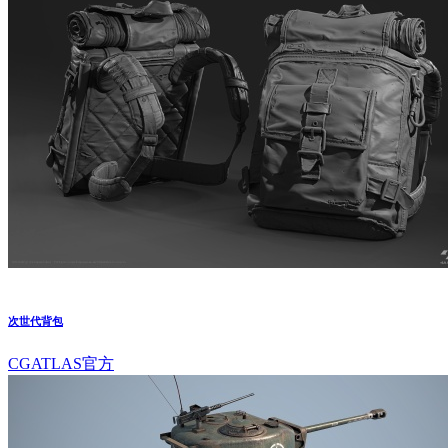
次世代背包
CGATLAS官方