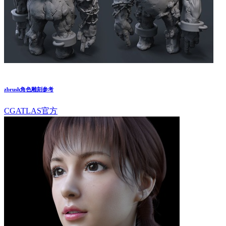
zbrush角色雕刻参考
CGATLAS官方