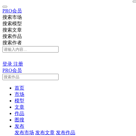
PRO会员
搜索市场
搜索模型
搜索文章
搜索作品
搜索作者
登录
注册
PRO会员
首页
市场
模型
文章
作品
图搜
发布
发布市场
发布文章
发布作品