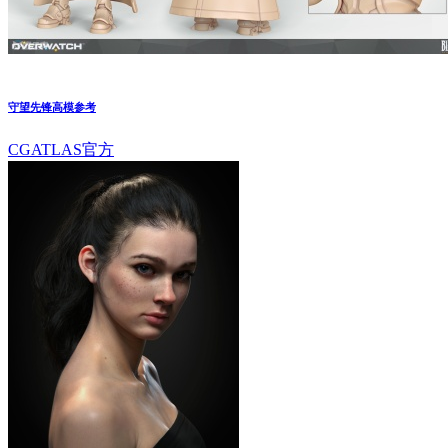
守望先锋高模参考
CGATLAS官方