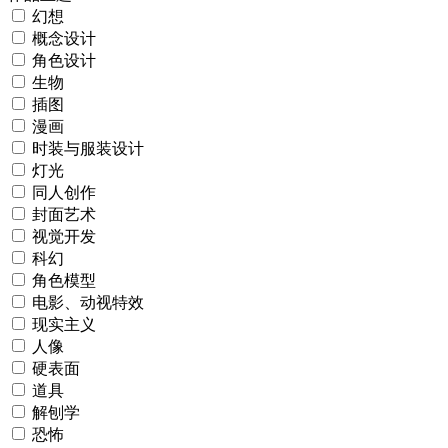
幻想
概念设计
角色设计
生物
插图
漫画
时装与服装设计
灯光
同人创作
封面艺术
视觉开发
科幻
角色模型
电影、动视特效
现实主义
人像
硬表面
道具
解刨学
恐怖