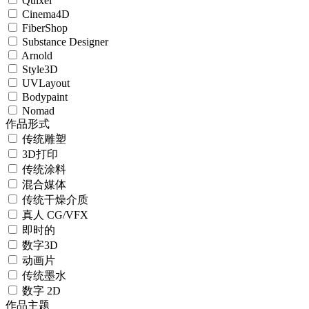
Quixel
Cinema4D
FiberShop
Substance Designer
Arnold
Style3D
UVLayout
Bodypaint
Nomad
作品形式
传统雕塑
3D打印
传统涂料
混合媒体
传统干燥介质
真人 CG/VFX
即时的
数字3D
动画片
传统墨水
数字 2D
作品主题