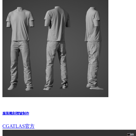
服装雕刻褶皱制作
CGATLAS官方