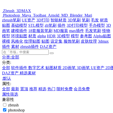
Zbrush
3DMAX
Photoshop
Maya
Toolbag
Arnold
MD
Blender
Mari
zbrush笔刷
UE资产
3D打印
智能材质
3D笔刷
笔刷
毛发
材质
贴图
基础模型
STL模型
zb笔刷
插件
3D打印模型
手办模型
3D
画笔
建模插件
18套服装笔刷
MD服装
max插件
毛发笔刷
怪物
模型
环境贴图
材质
alpha
HDR
3D模型
模型
参考图
Alpha贴图
裸模
风格化
纹理贴图
贴图
设定集
服饰笔刷
皮肤纹理
3dmax
插件
素材
zbrush插件
DAZ资产
分类:
全部
分类:
全部
软件插件
数字艺术
贴图材质
2D画笔
3D画笔
UE资产
2D
DAZ资产
精选素材
:
默认
属性:
全部
最新
置顶
推荐
精选
热门
限时免费
会员免费
属性筛选
兼容性
zbrush
photoshop