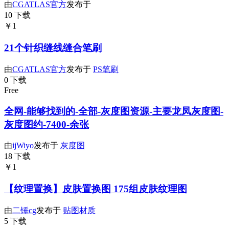
由
CGATLAS官方
发布于
10 下载
￥1
21个针织缝线缝合笔刷
由
CGATLAS官方
发布于
PS笔刷
0 下载
Free
全网-能够找到的-全部-灰度图资源-主要龙凤灰度图-
灰度图约-7400-余张
由
ijWiyo
发布于
灰度图
18 下载
￥1
【纹理置换】皮肤置换图 175组皮肤纹理图
由
二锤cg
发布于
贴图材质
5 下载