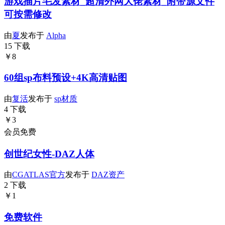
游戏插片毛发素材_超清外网大佬素材_附带源文件
可按需修改
由
夏
发布于
Alpha
15 下载
￥8
60组sp布料预设+4K高清贴图
由
复活
发布于
sp材质
4 下载
￥3
会员免费
创世纪女性-DAZ人体
由
CGATLAS官方
发布于
DAZ资产
2 下载
￥1
免费软件