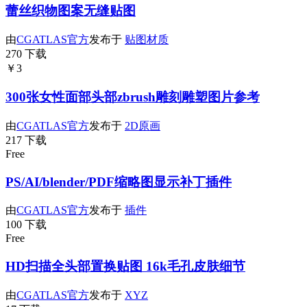
蕾丝织物图案无缝贴图
由
CGATLAS官方
发布于
贴图材质
270 下载
￥3
300张女性面部头部zbrush雕刻雕塑图片参考
由
CGATLAS官方
发布于
2D原画
217 下载
Free
PS/AI/blender/PDF缩略图显示补丁插件
由
CGATLAS官方
发布于
插件
100 下载
Free
HD扫描全头部置换贴图 16k毛孔皮肤细节
由
CGATLAS官方
发布于
XYZ