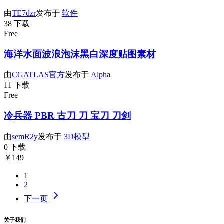
由
TE7dzr
发布于
软件
38 下载
Free
海洋水面波浪泡沫黑白深度贴图素材
由
CGATLAS官方
发布于
Alpha
11 下载
Free
冷兵器 PBR 古刀 刀 宝刀 刀剑
由
semR2y
发布于
3D模型
0 下载
￥149
1
2
下一页
关于我们