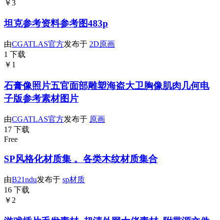
￥3
坦克参考资料参考图483p
由
CGATLAS官方
发布于
2D原画
1 下载
￥1
石膏像照片五官面部雕塑海盗大卫胸像肌肉几何电
子版参考素材图片
由
CGATLAS官方
发布于
原画
17 下载
Free
SP风格化材质集 。各类木纹材质集合
由
B21ndu
发布于
sp材质
16 下载
￥2