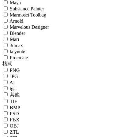
Maya
Substance Painter
Marmoset Toolbag
Arnold
Marvelous Designer
Blender
Mari
3dmax
keynote
Procreate
格式
PNG
JPG
AI
tga
其他
TIF
BMP
PSD
FBX
OBJ
ZTL