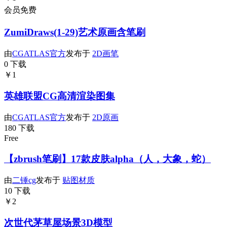
会员免费
ZumiDraws(1-29)艺术原画含笔刷
由
CGATLAS官方
发布于
2D画笔
0 下载
￥1
英雄联盟CG高清渲染图集
由
CGATLAS官方
发布于
2D原画
180 下载
Free
【zbrush笔刷】17款皮肤alpha（人，大象，蛇）
由
二锤cg
发布于
贴图材质
10 下载
￥2
次世代茅草屋场景3D模型