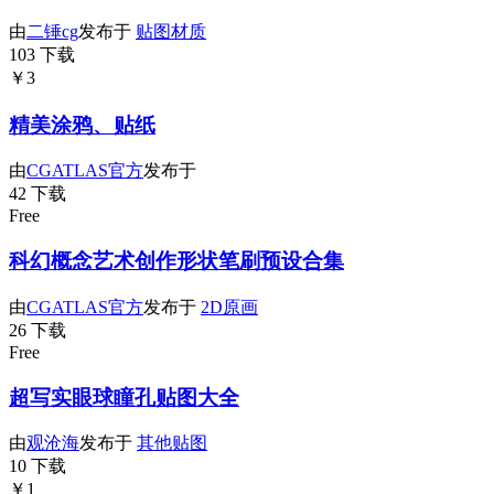
由
二锤cg
发布于
贴图材质
103 下载
￥3
精美涂鸦、贴纸
由
CGATLAS官方
发布于
42 下载
Free
科幻概念艺术创作形状笔刷预设合集
由
CGATLAS官方
发布于
2D原画
26 下载
Free
超写实眼球瞳孔贴图大全
由
观沧海
发布于
其他贴图
10 下载
￥1