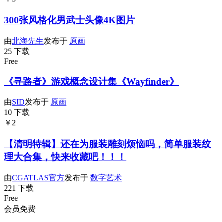
300张风格化男武士头像4K图片
由
北海先生
发布于
原画
25 下载
Free
《寻路者》游戏概念设计集《Wayfinder》
由
SID
发布于
原画
10 下载
￥2
【清明特辑】还在为服装雕刻烦恼吗，简单服装纹
理大合集，快来收藏吧！！！
由
CGATLAS官方
发布于
数字艺术
221 下载
Free
会员免费